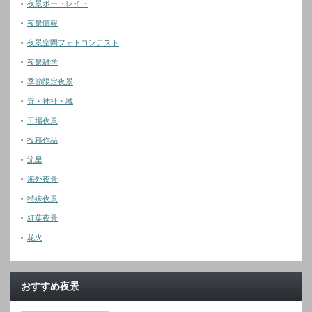
夜景ポートレイト
夜景情報
夜景空間フォトコンテスト
夜景雑学
季節限定夜景
寺・神社・城
工場夜景
投稿作品
流星
海外夜景
特殊夜景
紅葉夜景
花火
おすすめ夜景