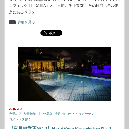
シフィック LE DAIBA」と「日航ホテル東京」 その日航ホテル東
京にあるベラン…
詳細を見る
2015-3-9
夜景の店
,
夜景雑学
外苑前
,
渋谷
,
青山ラピュタガーデン
コメントを書く
【夜景雑学王NO.0】NightView Knowledge No.0