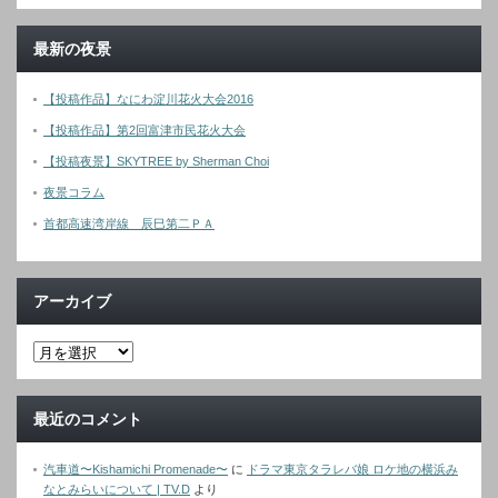
最新の夜景
【投稿作品】なにわ淀川花火大会2016
【投稿作品】第2回富津市民花火大会
【投稿夜景】SKYTREE by Sherman Choi
夜景コラム
首都高速湾岸線 辰巳第二ＰＡ
アーカイブ
最近のコメント
汽車道〜Kishamichi Promenade〜
に
ドラマ東京タラレバ娘 ロケ地の横浜み
なとみらいについて | TV.D
より