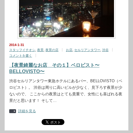
2014-1-31
スタッフイチオシ
,
夜景
,
夜景の店
お店
,
セルリアンタワー
,
渋谷
コメントを書く
【夜景綺麗なお店 その１】ベロビスト〜
BELLOVISTO〜
渋谷セルリアンタワー東急ホテルにあるバー、BELLOVISTO（ベ
ロビスト）。 渋谷は周りに高いビルが少なく、見下ろす夜景が少
ないので、 ここからの夜景はとても貴重で、女性にも喜ばれる夜
景だと思います！ そして…
詳細を見る