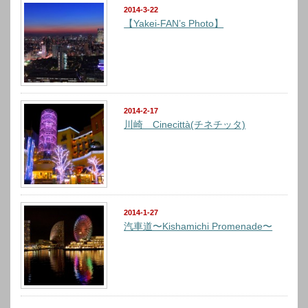
2014-3-22
【Yakei-FAN’s Photo】
2014-2-17
川崎 Cinecittà(チネチッタ)
2014-1-27
汽車道〜Kishamichi Promenade〜