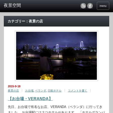
menu
カテゴリー：夜景の店
2015-9-18
夜景の店
お台場
,
ベランダ
,
日航ホテル
コメントを書く
【お台場・VERANDA】
先日、お台場で有名なお店、VERANDA（ベランダ）に行ってき
ました。 お台場駅には２つホテルがあります。 「ホテルグランパ