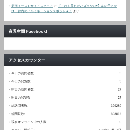
新宿イーストサイドスクエア
に
【これを見ればハズさない‼︎】あの子とぜ
ひ！都内のイルミネーションスポット★☆
より
夜景空間 Facebook!
アクセスカウンター
今日の訪問者数:
3
今日の閲覧数:
3
昨日の訪問者数:
27
昨日の閲覧数:
27
総訪問者数:
199289
総閲覧数:
308814
現在オンライン中の人数:
0