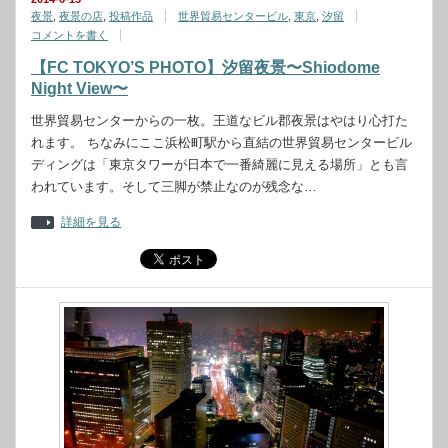
夜景
,
夜景の店
,
投稿作品
世界貿易センタービル
,
東京
,
汐留
コメントを書く
【FC TOKYO’S PHOTO】汐留夜景〜Shiodome
Night View〜
世界貿易センターからの一枚。王道なビル郡夜景はやはり心打た
れます。 ちなみにここ浜松町駅から直結の世界貿易センタービル
ディングは「東京タワーが日本で一番綺麗に見える場所」とも言
われています。そして三脚が禁止なのが残念な…
詳細を見る