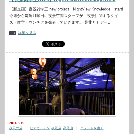
【新企画】夜景雑学王 new project NightView Knowledge start!
今週から毎週月曜日に夜景空間スタッフが、夜景に関するクイ
ズ・雑学・ウンチクを発表していきます。 是非ともデー…
詳細を見る
2014-8-19
夜景の店
ビアガーデン
,
夜景店
,
高尾山
コメントを書く