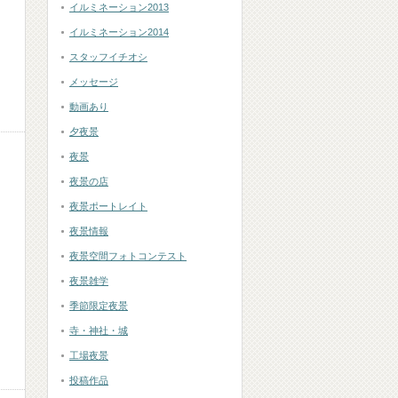
イルミネーション2013
イルミネーション2014
スタッフイチオシ
メッセージ
動画あり
夕夜景
夜景
夜景の店
夜景ポートレイト
夜景情報
夜景空間フォトコンテスト
夜景雑学
季節限定夜景
寺・神社・城
工場夜景
投稿作品