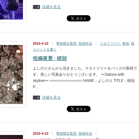
詳細を見る
2015-4-22
季節限定夜景
,
投稿作品
スカイツリー
,
夜桜
,
桜
コメントを書く
投稿夜景 : 桜冠
よしのりさんから頂きました。スカイツリーをバックの夜桜で
す。美しい写真ありがとうございます。 〜Sakura with
skytree〜 =============== NAME：よしのり TITLE：桜冠
P…
詳細を見る
2015-4-22
季節限定夜景
,
投稿作品