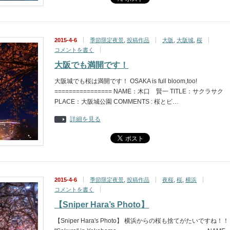
2015-4-6
季節限定夜景
,
投稿作品
大阪
,
大阪城
,
桜
コメントを書く
大阪でも満開です！
大阪城でも桜は満開です！ OSAKA is full bloom,too!
================ NAME：木口 賢一 TITLE：サクラサク
PLACE：大阪城公園 COMMENTS : 桜とビ…
詳細を見る
2015-4-6
季節限定夜景
,
投稿作品
夜桜
,
桜
,
横浜
コメントを書く
【Sniper Hara’s Photo】
【Sniper Hara's Photo】 横浜からの桜も捨てがたいですね！！