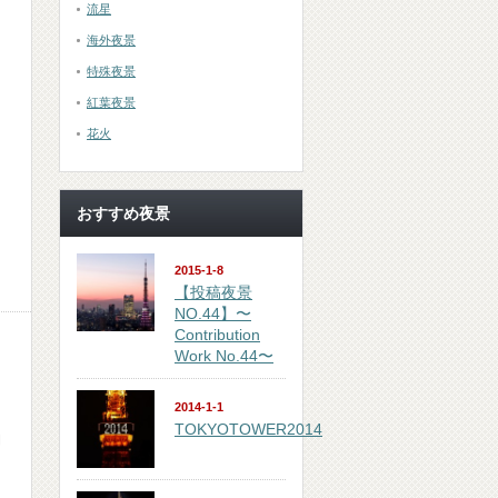
流星
海外夜景
特殊夜景
紅葉夜景
花火
おすすめ夜景
2015-1-8
【投稿夜景
NO.44】〜
Contribution
Work No.44〜
2014-1-1
TOKYOTOWER2014
開