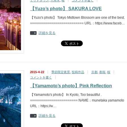
ミッドタウン
,
六本木
,
桜
コメントを書く
【Yuzo’s photo】 SAKURA LOVE
【Yuzo's photo】 Tokyo Midtown Blossom are one of the best.
=========================== URL：https://www.faceb…
詳細を見る
2015-4-22
季節限定夜景
,
投稿作品
京都
,
夜桜
,
桜
コメントを書く
【Yamamoto’s photo】Pink Reflection
【Yamamoto's photo】 In Kyoto, Too beautiful .
======================== NAME：munetaka yamamoto
URL：https://w…
詳細を見る