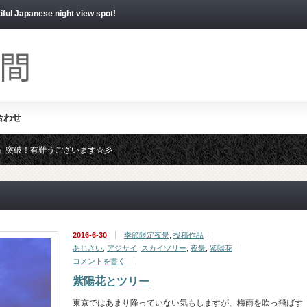
apanese night view spot!
合わせ
いね！」突破！有難うございます☆彡
時募集しております。ジャンジャン応募くださいませ☆彡
2016-6-30
季節限定夜景
,
投稿作品
あじさい
,
アジサイ
,
スカイツリー
,
夜景
,
紫陽花
コメントを書く
紫陽花とツリー
東京ではあまり降っていない気もしますが、梅雨を吹っ飛ばす