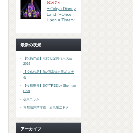
2014-7-4
〜Tokyo Disney
Land 〜Once
Upon a Time〜
最新の夜景
【投稿作品】なにわ淀川花火大会
2016
【投稿作品】第2回富津市民花火大
会
【投稿夜景】SKYTREE by Sherman
Choi
夜景コラム
首都高速湾岸線 辰巳第二ＰＡ
アーカイブ