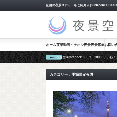
全国の夜景スポットをご紹介☆彡 Introduce Beautiful J
ホーム
夜景動画
イチオシ夜景
夜景募集
お問い
夜景空間facebookページ「20000い
当サイトでは、ユーザー様からの夜景を随
カテゴリー：季節限定夜景