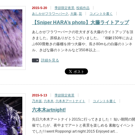
2015-5-20
季節限定夜景
,
投稿作品
あしかがフラワーパーク
,
大藤
,
花
コメントを書く
【Sniper HARA’s photo】大藤ライトアップ
あしかがフラワーパークの壮大すぎる大藤のライトアップを頂
きました。原様ありがとうございました。 「樹齢150年におよ
ぶ600畳敷きの藤棚を持つ大藤や、長さ80mもの白藤のトンネ
ル、きばな藤のトンネルなど350本以上…
詳細を見る
2015-5-13
季節限定夜景
乃木坂
,
六本木
,
六本木アートナイト
コメントを書く
六本木artnight!
先日六本木アートナイト2015に行ってきました！ 短い期間の
催でしたが、夜中までアートと夜景を楽しめる 素敵なイベント
でした! I went Roppongi art night 2015 Enjoyed art…