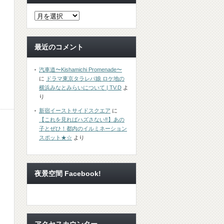
最近のコメント
汽車道〜Kishamichi Promenade〜
に
ドラマ東京タラレバ娘 ロケ地の
横浜みなとみらいについて | TV.D
よ
り
新宿イーストサイドスクエア
に
【これを見ればハズさない‼︎】あの
子とぜひ！都内のイルミネーション
スポット★☆
より
夜景空間 Facebook!