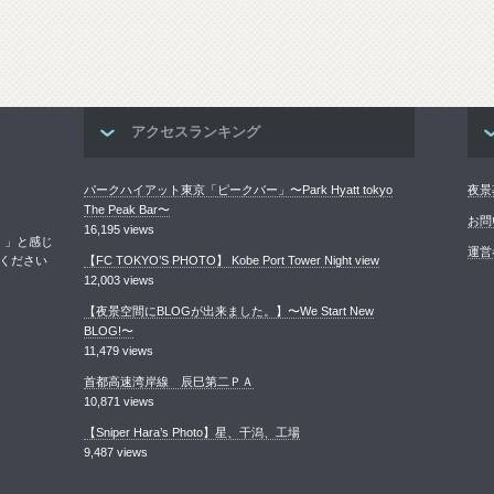
アクセスランキング
パークハイアット東京「ピークバー」〜Park Hyatt tokyo
夜景
The Peak Bar〜
お問
16,195 views
！」と感じ
運営
ください
【FC TOKYO’S PHOTO】 Kobe Port Tower Night view
12,003 views
【夜景空間にBLOGが出来ました。】〜We Start New
BLOG!〜
11,479 views
首都高速湾岸線 辰巳第二ＰＡ
10,871 views
【Sniper Hara’s Photo】星、干潟、工場
9,487 views