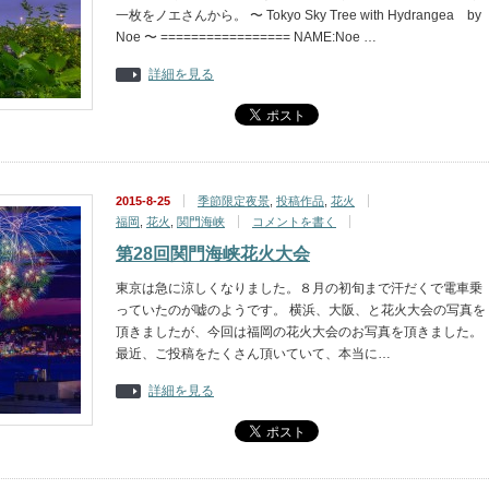
一枚をノエさんから。 〜 Tokyo Sky Tree with Hydrangea by
Noe 〜 ================= NAME:Noe …
詳細を見る
2015-8-25
季節限定夜景
,
投稿作品
,
花火
福岡
,
花火
,
関門海峡
コメントを書く
第28回関門海峡花火大会
東京は急に涼しくなりました。８月の初旬まで汗だくで電車乗
っていたのが嘘のようです。 横浜、大阪、と花火大会の写真を
頂きましたが、今回は福岡の花火大会のお写真を頂きました。
最近、ご投稿をたくさん頂いていて、本当に…
詳細を見る