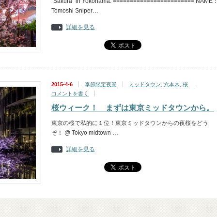
"Sakura" in Yokohama. ======================== NAME
Tomoshi Sniper…
詳細を見る
2015-4-6
季節限定夜景
ミッドタウン
,
六本木
,
桜
コメントを書く
桜ウィーク！ まずは東京ミッドタウンから。
東京の桜で私的に１位！東京ミッドタウンからの夜桜をどう
ぞ！ @ Tokyo midtown …
詳細を見る