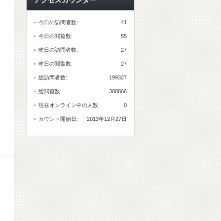
アクセスカウンター
今日の訪問者数:
41
今日の閲覧数:
55
昨日の訪問者数:
27
昨日の閲覧数:
27
総訪問者数:
199327
総閲覧数:
308866
現在オンライン中の人数:
0
カウント開始日:
2013年12月27日