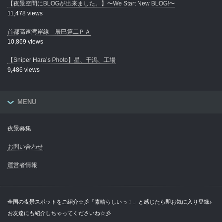
【夜景空間にBLOGが出来ました。】〜We Start New BLOG!〜
11,478 views
首都高速湾岸線 辰巳第二ＰＡ
10,869 views
【Sniper Hara’s Photo】星、干潟、工場
9,486 views
MENU
夜景募集
お問い合わせ
運営者情報
全国の夜景スポットをご紹介☆彡「素晴らしいっ！」と感じたら即お気に入り登録♪
お友達にも紹介しちゃってくださいね☆彡