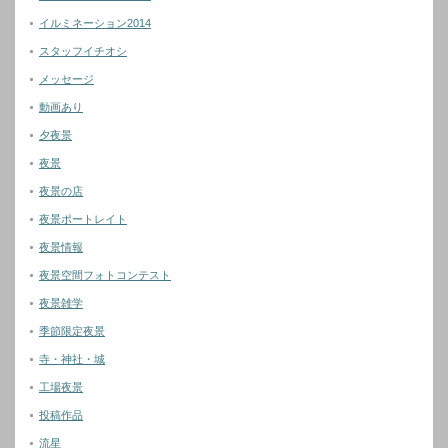
イルミネーション2014
スタッフイチオシ
メッセージ
動画あり
夕夜景
夜景
夜景の店
夜景ポートレイト
夜景情報
夜景空間フォトコンテスト
夜景雑学
季節限定夜景
寺・神社・城
工場夜景
投稿作品
流星