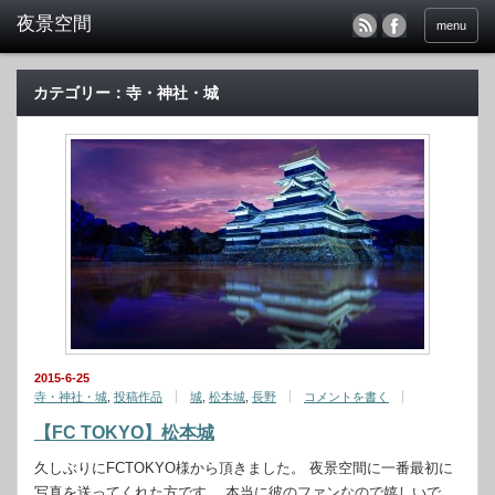
menu
カテゴリー：寺・神社・城
2015-6-25
寺・神社・城
,
投稿作品
城
,
松本城
,
長野
コメントを書く
【FC TOKYO】松本城
久しぶりにFCTOKYO様から頂きました。 夜景空間に一番最初に
写真を送ってくれた方です。 本当に彼のファンなので嬉しいで