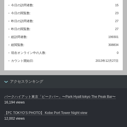
今日の訪問者数:
15
今日の閲覧数:
23
昨日の訪問者数:
27
昨日の閲覧数:
27
総訪問者数:
199301
総閲覧数:
308834
現在オンライン中の人数:
0
カウント開始日:
2013年12月27日
アクセスランキング
パークハイアット東京「ピークバー」〜Park Hyatt tokyo The Peak Bar〜
16,194 views
【FC TOKYO’S PHOTO】 Kobe Port Tower Night view
12,002 views