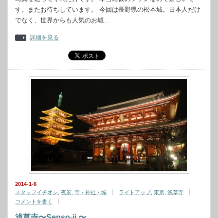
す。またお待ちしています。 今回は長野県の松本城。日本人だけ
でなく、世界からも人気のお城…
詳細を見る
2014-1-6
スタッフイチオシ
,
夜景
,
寺・神社・城
ライトアップ
,
東京
,
浅草寺
コメントを書く
浅草寺〜Senso-ji 〜