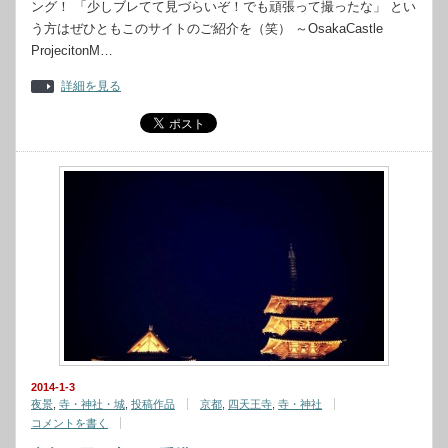
ング！ 「少しブレてて見づらいぞ！でも頑張って撮ったな」 とい
う方はぜひともこのサイトのご紹介を（笑） ～OsakaCastle
ProjecitonM…
詳細を見る
2014-1-3
夜景
,
寺・神社・城
,
投稿作品
京都
,
四天王寺
,
寺・神社
コメントを書く