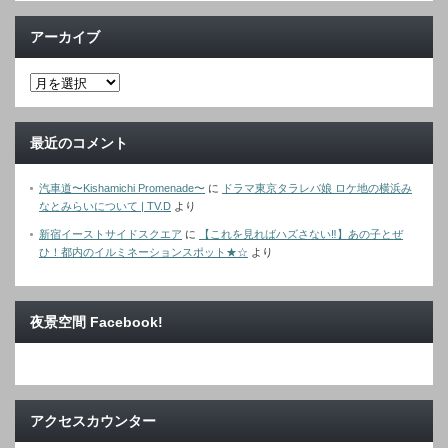
アーカイブ
最近のコメント
汽車道〜Kishamichi Promenade〜
に
ドラマ東京タラレバ娘 ロケ地の横浜み
なとみらいについて | TV.D
より
新宿イーストサイドスクエア
に
【これを見ればハズさない‼︎】あの子とぜ
ひ！都内のイルミネーションスポット★☆
より
夜景空間 Facebook!
アクセスカウンター