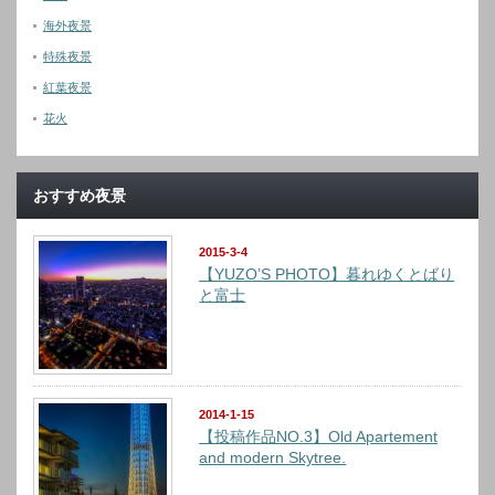
海外夜景
特殊夜景
紅葉夜景
花火
おすすめ夜景
2015-3-4
【YUZO’S PHOTO】暮れゆくとばり
と富士
2014-1-15
【投稿作品NO.3】Old Apartement
and modern Skytree.