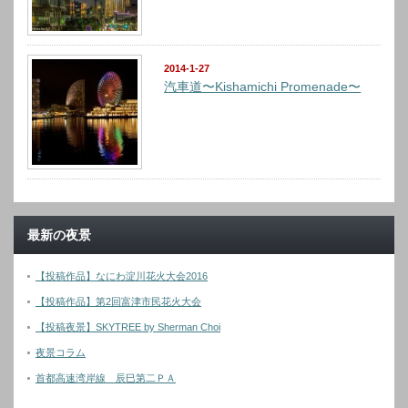
2014-1-27
汽車道〜Kishamichi Promenade〜
最新の夜景
【投稿作品】なにわ淀川花火大会2016
【投稿作品】第2回富津市民花火大会
【投稿夜景】SKYTREE by Sherman Choi
夜景コラム
首都高速湾岸線 辰巳第二ＰＡ