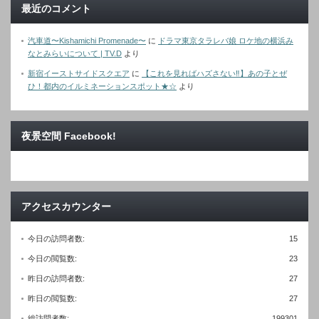
最近のコメント
汽車道〜Kishamichi Promenade〜
に
ドラマ東京タラレバ娘 ロケ地の横浜み
なとみらいについて | TV.D
より
新宿イーストサイドスクエア
に
【これを見ればハズさない‼︎】あの子とぜ
ひ！都内のイルミネーションスポット★☆
より
夜景空間 Facebook!
アクセスカウンター
今日の訪問者数:
15
今日の閲覧数:
23
昨日の訪問者数:
27
昨日の閲覧数:
27
総訪問者数:
199301