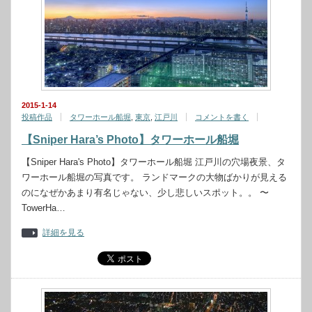
2015-1-14
投稿作品
タワーホール船堀
,
東京
,
江戸川
コメントを書く
【Sniper Hara’s Photo】タワーホール船堀
【Sniper Hara's Photo】タワーホール船堀 江戸川の穴場夜景、タ
ワーホール船堀の写真です。 ランドマークの大物ばかりが見える
のになぜかあまり有名じゃない、少し悲しいスポット。。 〜
TowerHa…
詳細を見る