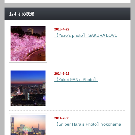
おすすめ夜景
2015-4-22
【Yuzo’s photo】 SAKURA LOVE
2014-3-22
【Yakei-FAN’s Photo】
2014-7-30
【Sniper Hara’s Photo】Yokohama