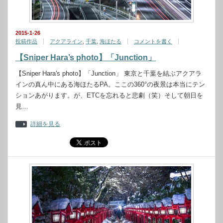
2015-1-26
投稿作品
アクアライン
,
千葉
,
海ほたる
コメントを書く
【Sniper Hara’s photo】「Junction」
【Sniper Hara's photo】「Junction」 東京と千葉を結ぶアクアラ
インの真ん中にある海ほたるPA。ここの360°の夜景は本当にテン
ションあがります。が、ETCを忘れると悲劇（笑）そして朝日を
見…
詳細を見る