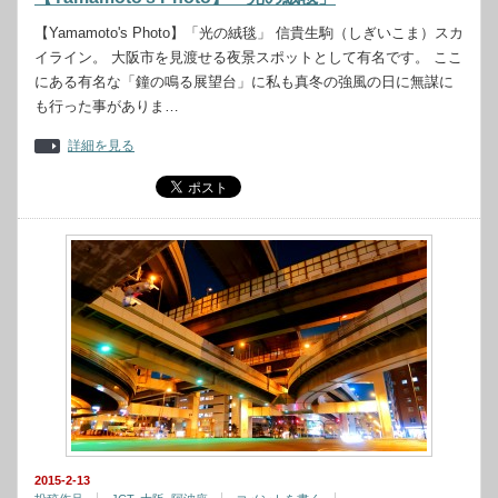
【Yamamoto's Photo】「光の絨毯」 信貴生駒（しぎいこま）スカ
イライン。 大阪市を見渡せる夜景スポットとして有名です。 ここ
にある有名な「鐘の鳴る展望台」に私も真冬の強風の日に無謀に
も行った事がありま…
詳細を見る
2015-2-13