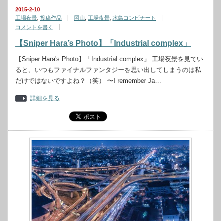
2015-2-10
工場夜景
,
投稿作品
岡山
,
工場夜景
,
水島コンビナート
コメントを書く
【Sniper Hara’s Photo】「Industrial complex」
【Sniper Hara's Photo】「Industrial complex」 工場夜景を見てい
ると、いつもファイナルファンタジーを思い出してしまうのは私
だけではないですよね？（笑） 〜I remember Ja…
詳細を見る