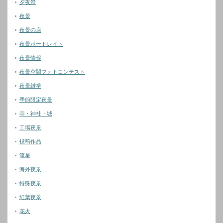
夕夜景
夜景
夜景の店
夜景ポートレイト
夜景情報
夜景空間フォトコンテスト
夜景雑学
季節限定夜景
寺・神社・城
工場夜景
投稿作品
流星
海外夜景
特殊夜景
紅葉夜景
花火