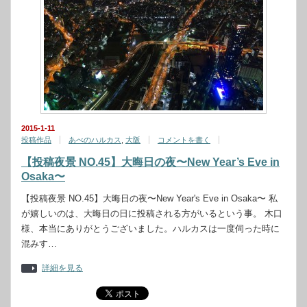
2015-1-11
投稿作品
あべのハルカス
,
大阪
コメントを書く
【投稿夜景 NO.45】大晦日の夜〜New Year’s Eve in
Osaka〜
【投稿夜景 NO.45】大晦日の夜〜New Year's Eve in Osaka〜 私
が嬉しいのは、大晦日の日に投稿される方がいるという事。 木口
様、本当にありがとうございました。ハルカスは一度伺った時に
混みす…
詳細を見る