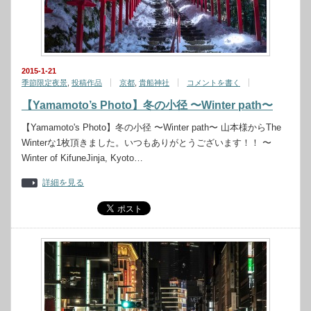
2015-1-21
季節限定夜景
,
投稿作品
京都
,
貴船神社
コメントを書く
【Yamamoto’s Photo】冬の小径 〜Winter path〜
【Yamamoto's Photo】冬の小径 〜Winter path〜 山本様からThe
Winterな1枚頂きました。いつもありがとうございます！！ 〜
Winter of KifuneJinja, Kyoto…
詳細を見る