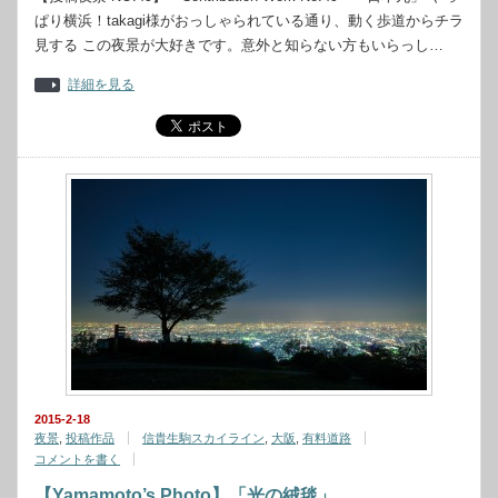
ぱり横浜！takagi様がおっしゃられている通り、動く歩道からチラ
見する この夜景が大好きです。意外と知らない方もいらっし…
詳細を見る
2015-2-18
夜景
,
投稿作品
信貴生駒スカイライン
,
大阪
,
有料道路
コメントを書く
【Yamamoto’s Photo】「光の絨毯」