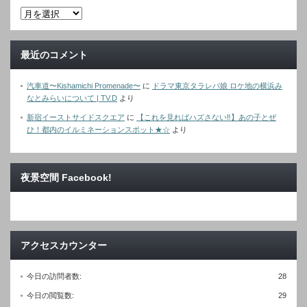
最近のコメント
汽車道〜Kishamichi Promenade〜
に
ドラマ東京タラレバ娘 ロケ地の横浜み
なとみらいについて | TV.D
より
新宿イーストサイドスクエア
に
【これを見ればハズさない‼︎】あの子とぜ
ひ！都内のイルミネーションスポット★☆
より
夜景空間 Facebook!
アクセスカウンター
今日の訪問者数:
28
今日の閲覧数:
29