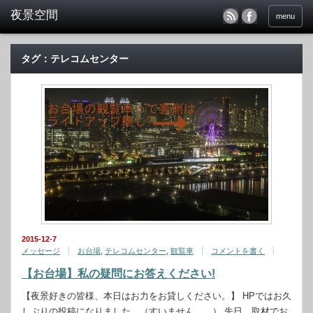
menu
タグ：テレコムセンター
2015-12-7
メッセージ
お台場
,
テレコムセンター
,
観覧車
コメントを書く
【お台場】私の疑問にお答えください!
【夜景好きの皆様、本日はお力をお貸しください。】 HPではお久
しぶりの投稿になりました。（すいません。。） 先日、取材でお