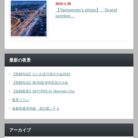
2015-1-28
【Yamamoto’s photo】「Grand
junction」
最新の夜景
【投稿作品】なにわ淀川花火大会2016
【投稿作品】第2回富津市民花火大会
【投稿夜景】SKYTREE by Sherman Choi
夜景コラム
首都高速湾岸線 辰巳第二ＰＡ
アーカイブ