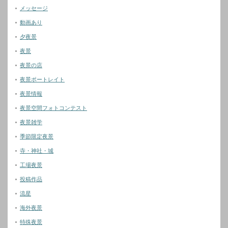
メッセージ
動画あり
夕夜景
夜景
夜景の店
夜景ポートレイト
夜景情報
夜景空間フォトコンテスト
夜景雑学
季節限定夜景
寺・神社・城
工場夜景
投稿作品
流星
海外夜景
特殊夜景