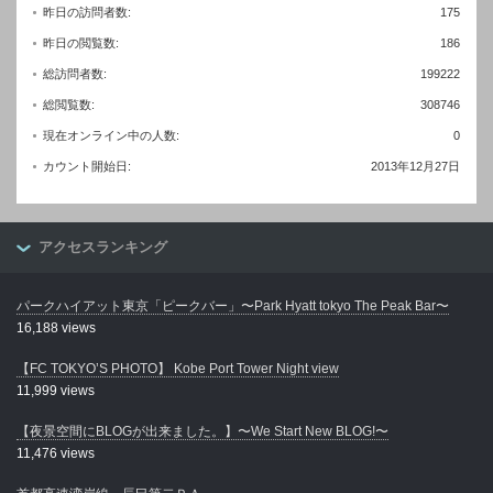
昨日の訪問者数:
175
昨日の閲覧数:
186
総訪問者数:
199222
総閲覧数:
308746
現在オンライン中の人数:
0
カウント開始日:
2013年12月27日
アクセスランキング
パークハイアット東京「ピークバー」〜Park Hyatt tokyo The Peak Bar〜
16,188 views
【FC TOKYO’S PHOTO】 Kobe Port Tower Night view
11,999 views
【夜景空間にBLOGが出来ました。】〜We Start New BLOG!〜
11,476 views