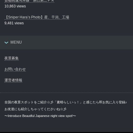
首都高速湾岸線 辰巳第二ＰＡ
10,863 views
【Sniper Hara’s Photo】星、干潟、工場
9,481 views
MENU
夜景募集
お問い合わせ
運営者情報
全国の夜景スポットをご紹介☆彡「素晴らしいっ！」と感じたら即お気に入り登録♪
お友達にも紹介しちゃってくださいね☆彡
〜Introduce Beautiful Japanese night view spot!〜