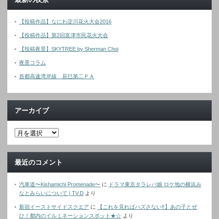
【投稿作品】なにわ淀川花火大会2016
【投稿作品】第2回富津市民花火大会
【投稿夜景】SKYTREE by Sherman Choi
夜景コラム
首都高速湾岸線 辰巳第二ＰＡ
アーカイブ
最近のコメント
汽車道〜Kishamichi Promenade〜
に
ドラマ東京タラレバ娘 ロケ地の横浜み
なとみらいについて | TV.D
より
新宿イーストサイドスクエア
に
【これを見ればハズさない‼︎】あの子とぜ
ひ！都内のイルミネーションスポット★☆
より