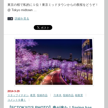
東京の桜で私的に１位！東京ミッドタウンからの夜桜をどうぞ！
@ Tokyo midtown …
詳細を見る
2014-3-29
スタッフイチオシ
,
夜景
,
投稿作品
六本木
,
投稿作品
,
桜夜景
コメントを書く
【FCTOKYO’S PHOTO】春が来た！Spring has