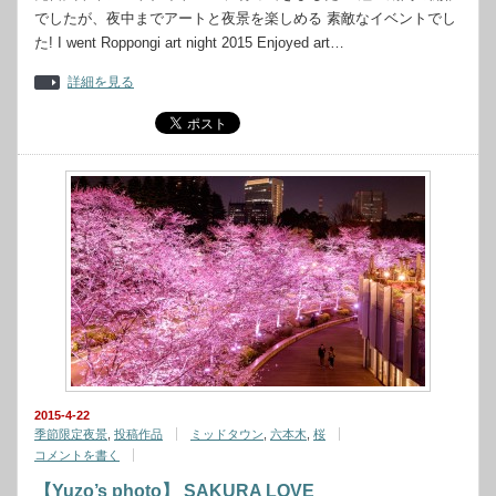
でしたが、夜中までアートと夜景を楽しめる 素敵なイベントでし
た! I went Roppongi art night 2015 Enjoyed art…
詳細を見る
2015-4-22
季節限定夜景
,
投稿作品
ミッドタウン
,
六本木
,
桜
コメントを書く
【Yuzo’s photo】 SAKURA LOVE