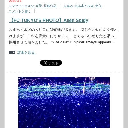
2014-3-5
スタッフイチオシ
,
夜景
,
投稿作品
六本木
,
六本木ヒルズ
,
東京
コメントを書く
【FC TOKYO’S PHOTO】Alien Spidy
六本木ヒルズの入り口には蜘蛛が出ます。 待ち合わせによく使わ
れますが、これを夜景に使うセンス。 とてもいい感じだと思い、
採用させて頂きました。 〜Be careful! Spider always appears …
詳細を見る