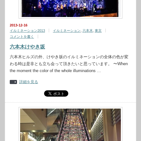
2013-12-16
イルミネーション2013
イルミネーション
,
六本木
,
東京
コメントを書く
六本木けやき坂
六本木ヒルズの外、けやき坂のイルミネーションの全体の色が変
わる時は是非とも立ち会って頂きたいと思っています。 〜When
the moment the color of the whole illuminations …
詳細を見る