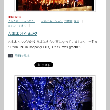
2013-12-16
イルミネーション2013
イルミネーション
,
六本木
,
東京
コメントを書く
六本木けやき坂2
六本木ヒルズのけやき坂はえらい事になっていました。 〜The
KEYAKI hill in Roppongi Hills,TOKYO was great!!〜…
詳細を見る