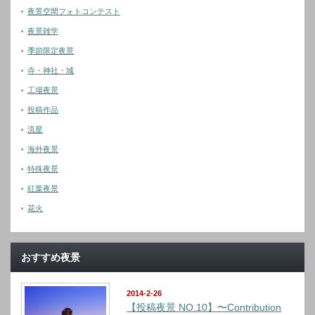
夜景空間フォトコンテスト
夜景雑学
季節限定夜景
寺・神社・城
工場夜景
投稿作品
流星
海外夜景
特殊夜景
紅葉夜景
花火
おすすめ夜景
2014-2-26
【投稿夜景 NO.10】〜Contribution