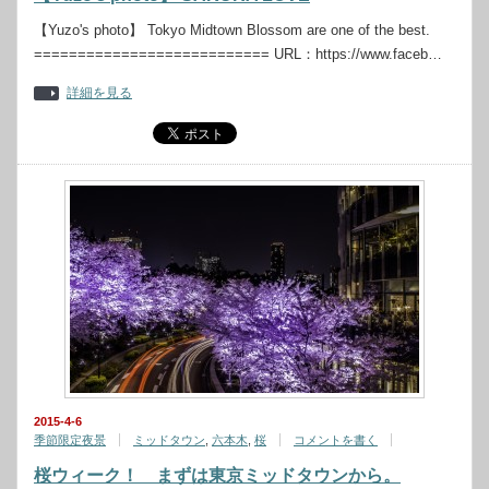
【Yuzo's photo】 Tokyo Midtown Blossom are one of the best.
=========================== URL：https://www.faceb…
詳細を見る
2015-4-6
季節限定夜景
ミッドタウン
,
六本木
,
桜
コメントを書く
桜ウィーク！ まずは東京ミッドタウンから。