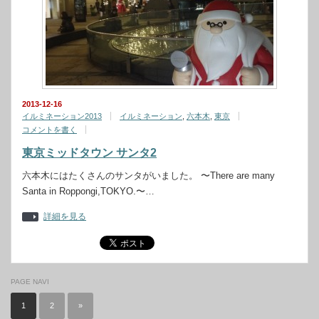
2013-12-16
イルミネーション2013
イルミネーション
,
六本木
,
東京
コメントを書く
東京ミッドタウン サンタ2
六本木にはたくさんのサンタがいました。 〜There are many
Santa in Roppongi,TOKYO.〜…
詳細を見る
PAGE NAVI
1
2
»