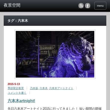
menu
タグ：六本木
2015-5-13
季節限定夜景
乃木坂
,
六本木
,
六本木アートナイト
コメントを書く
六本木artnight!
先日六本木アートナイト2015に行ってきました！ 短い期間の開催