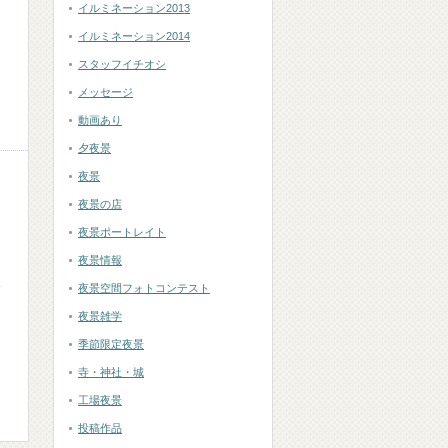
イルミネーション2013
イルミネーション2014
スタッフイチオシ
メッセージ
動画あり
夕夜景
夜景
夜景の店
夜景ポートレイト
夜景情報
〜
夜景空間フォトコンテスト
夜景雑学
季節限定夜景
寺・神社・城
工場夜景
投稿作品