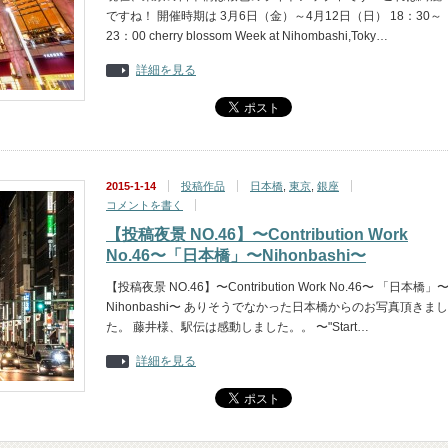
ですね！ 開催時期は 3月6日（金）～4月12日（日） 18：30～
23：00 cherry blossom Week at Nihombashi,Toky…
詳細を見る
2015-1-14
投稿作品
日本橋
,
東京
,
銀座
コメントを書く
【投稿夜景 NO.46】〜Contribution Work
No.46〜「日本橋」〜Nihonbashi〜
【投稿夜景 NO.46】〜Contribution Work No.46〜 「日本橋」
Nihonbashi〜 ありそうでなかった日本橋からのお写真頂きまし
た。 藤井様、駅伝は感動しました。。 〜"Start…
詳細を見る