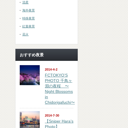
流星
海外夜景
特殊夜景
紅葉夜景
花火
おすすめ夜景
2014-4-2
FCTOKYO’S
PHOTO 千鳥ヶ
淵の夜桜 〜
Night Blossoms
in
Chidorigafuchi〜
2014-7-30
【Sniper Hara’s
Photo】