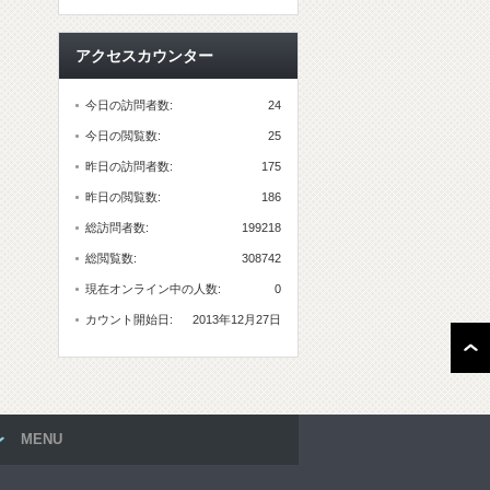
アクセスカウンター
今日の訪問者数:
24
今日の閲覧数:
25
昨日の訪問者数:
175
昨日の閲覧数:
186
総訪問者数:
199218
総閲覧数:
308742
現在オンライン中の人数:
0
カウント開始日:
2013年12月27日
MENU