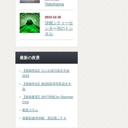
Yokohama
2013-12-16
汐留シティーセ
ンター光のトン
ネル
最新の夜景
【投稿作品】なにわ淀川花火大会
2016
【投稿作品】第2回富津市民花火大
会
【投稿夜景】SKYTREE by Sherman
Choi
夜景コラム
首都高速湾岸線 辰巳第二ＰＡ