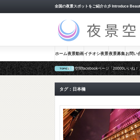
全国の夜景スポットをご紹介☆彡 Introduce Beautiful J
ホーム
夜景動画
イチオシ夜景
夜景募集
お問い
夜景空間facebookページ「20000い
当サイトでは、ユーザー様からの夜景を随
タグ：日本橋