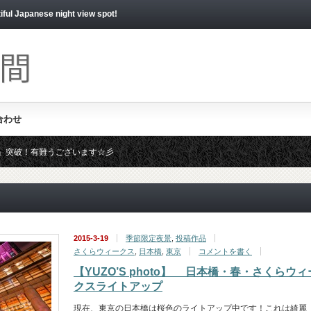
apanese night view spot!
合わせ
いね！」突破！有難うございます☆彡
時募集しております。ジャンジャン応募くださいませ☆彡
2015-3-19
季節限定夜景
,
投稿作品
さくらウィークス
,
日本橋
,
東京
コメントを書く
【YUZO’S photo】 日本橋・春・さくらウィ
クスライトアップ
現在、東京の日本橋は桜色のライトアップ中です！これは綺麗