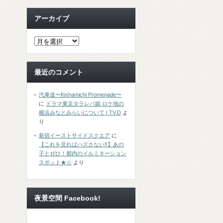
アーカイブ
最近のコメント
汽車道〜Kishamichi Promenade〜
に
ドラマ東京タラレバ娘 ロケ地の
横浜みなとみらいについて | TV.D
よ
り
新宿イーストサイドスクエア
に
【これを見ればハズさない‼︎】あの
子とぜひ！都内のイルミネーション
スポット★☆
より
夜景空間 Facebook!