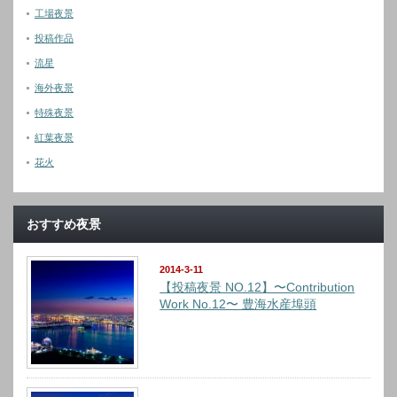
工場夜景
投稿作品
流星
海外夜景
特殊夜景
紅葉夜景
花火
おすすめ夜景
2014-3-11
【投稿夜景 NO.12】〜Contribution
Work No.12〜 豊海水産埠頭