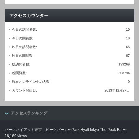
アクセスカウンター
今日の訪問者数:
10
今日の閲覧数:
10
昨日の訪問者数:
65
昨日の閲覧数:
67
総訪問者数:
199269
総閲覧数:
308794
現在オンライン中の人数:
0
カウント開始日:
2013年12月27日
アクセスランキング
パークハイアット東京「ピークバー」〜Park Hyatt tokyo The Peak Bar〜
16,189 views