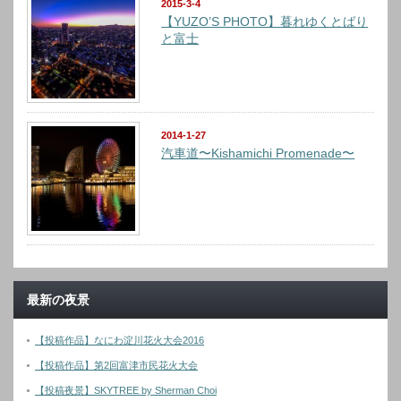
2015-3-4
【YUZO’S PHOTO】暮れゆくとばり
と富士
2014-1-27
汽車道〜Kishamichi Promenade〜
最新の夜景
【投稿作品】なにわ淀川花火大会2016
【投稿作品】第2回富津市民花火大会
【投稿夜景】SKYTREE by Sherman Choi