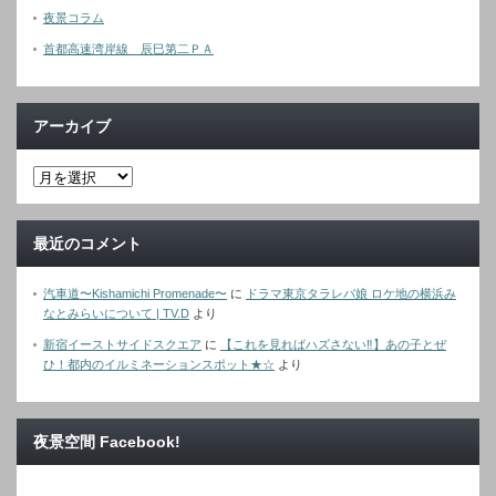
夜景コラム
首都高速湾岸線 辰巳第二ＰＡ
アーカイブ
最近のコメント
汽車道〜Kishamichi Promenade〜
に
ドラマ東京タラレバ娘 ロケ地の横浜み
なとみらいについて | TV.D
より
新宿イーストサイドスクエア
に
【これを見ればハズさない‼︎】あの子とぜ
ひ！都内のイルミネーションスポット★☆
より
夜景空間 Facebook!