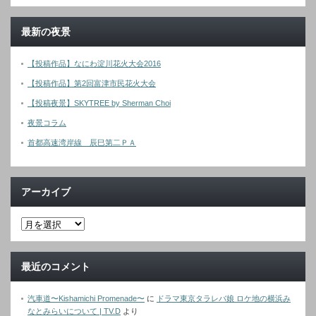
最新の夜景
【投稿作品】なにわ淀川花火大会2016
【投稿作品】第2回富津市民花火大会
【投稿夜景】SKYTREE by Sherman Choi
夜景コラム
首都高速湾岸線 辰巳第二ＰＡ
アーカイブ
最近のコメント
汽車道〜Kishamichi Promenade〜
に
ドラマ東京タラレバ娘 ロケ地の横浜み
なとみらいについて | TV.D
より