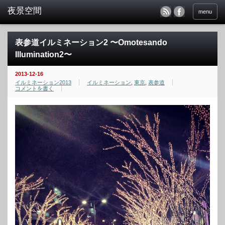
menu
表参道イルミネーション2 〜Omotesando
Illumination2〜
2013-12-16
イルミネーション2013
イルミネーション
,
東京
,
表参道
コメントを書く