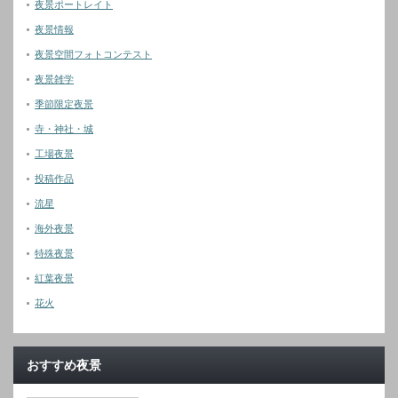
夜景ポートレイト
夜景情報
夜景空間フォトコンテスト
夜景雑学
季節限定夜景
寺・神社・城
工場夜景
投稿作品
流星
海外夜景
特殊夜景
紅葉夜景
花火
おすすめ夜景