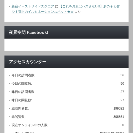
新宿イーストサイドスクエア
に
【これを見ればハズさない‼︎】あの子とぜ
ひ！都内のイルミネーションスポット★☆
より
夜景空間 Facebook!
アクセスカウンター
今日の訪問者数:
36
今日の閲覧数:
50
昨日の訪問者数:
27
昨日の閲覧数:
27
総訪問者数:
199322
総閲覧数:
308861
現在オンライン中の人数:
0