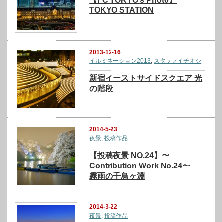
【FC TOKYO’s Photo】
TOKYO STATION
2013-12-16
イルミネーション2013
,
スタッフイチオシ
新宿イーストサイドスクエア 光
の階段
2014-5-23
夜景
,
投稿作品
【投稿夜景 NO.24】〜
Contribution Work No.24〜
霧雨の千鳥ヶ淵
2014-3-22
夜景
,
投稿作品