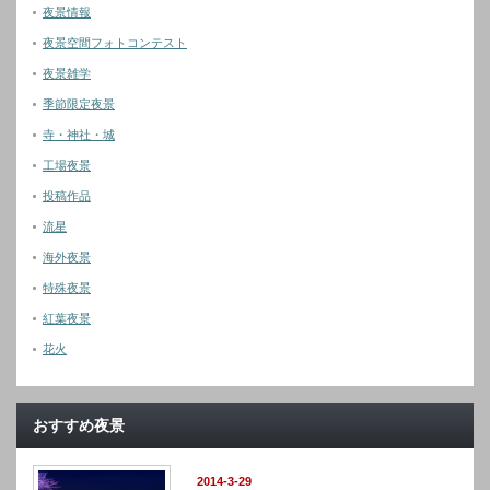
夜景情報
夜景空間フォトコンテスト
夜景雑学
季節限定夜景
寺・神社・城
工場夜景
投稿作品
流星
海外夜景
特殊夜景
紅葉夜景
花火
おすすめ夜景
2014-3-29