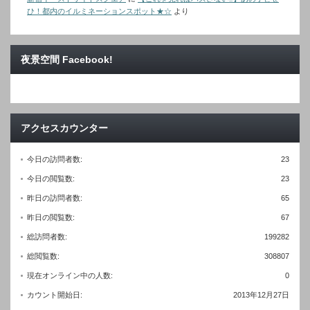
ひ！都内のイルミネーションスポット★☆
より
夜景空間 Facebook!
アクセスカウンター
今日の訪問者数:
23
今日の閲覧数:
23
昨日の訪問者数:
65
昨日の閲覧数:
67
総訪問者数:
199282
総閲覧数:
308807
現在オンライン中の人数:
0
カウント開始日:
2013年12月27日