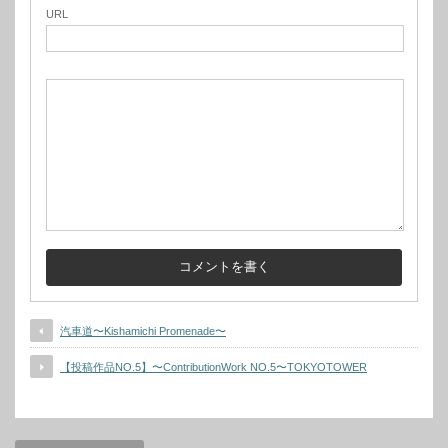
URL
汽車道〜Kishamichi Promenade〜
【投稿作品NO.5】〜ContributionWork NO.5〜TOKYOTOWER