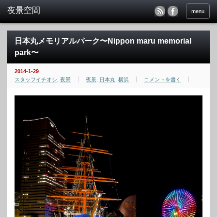
menu
日本丸メモリアルパーク〜Nippon maru memorial
park〜
2014-1-29
スタッフイチオシ
,
夜景
夜景
,
日本丸
,
横浜
コメントを書く