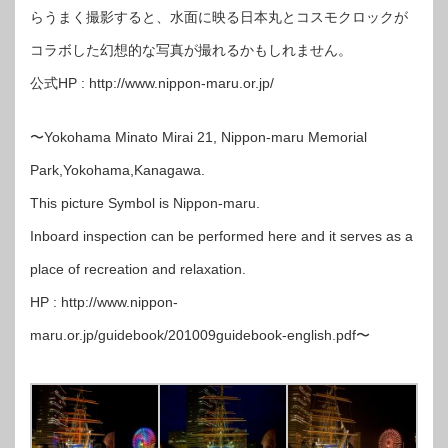
らうまく撮影すると、水面に映る日本丸とコスモクロックが
コラボした幻想的な写真が撮れるかもしれません。
公式HP : http://www.nippon-maru.or.jp/
〜Yokohama Minato Mirai 21, Nippon-maru Memorial
Park,Yokohama,Kanagawa.
This picture Symbol is Nippon-maru.
Inboard inspection can be performed here and it serves as a
place of recreation and relaxation.
HP : http://www.nippon-
maru.or.jp/guidebook/201009guidebook-english.pdf〜