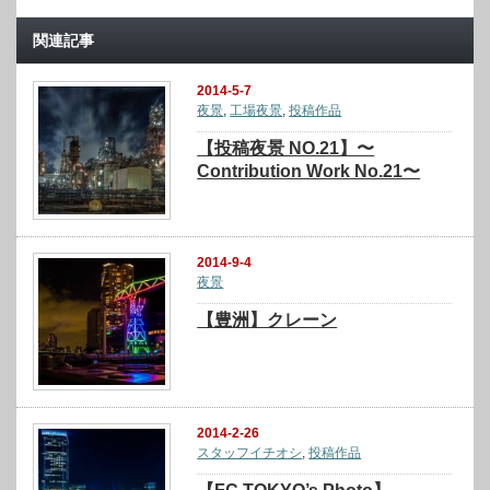
関連記事
2014-5-7
夜景
,
工場夜景
,
投稿作品
【投稿夜景 NO.21】〜
Contribution Work No.21〜
2014-9-4
夜景
【豊洲】クレーン
2014-2-26
スタッフイチオシ
,
投稿作品