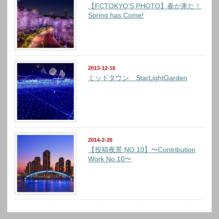
【FCTOKYO’S PHOTO】春が来た！
Spring has Come!
2013-12-16
ミッドタウン StarLightGarden
2014-2-26
【投稿夜景 NO.10】〜Contribution
Work No.10〜