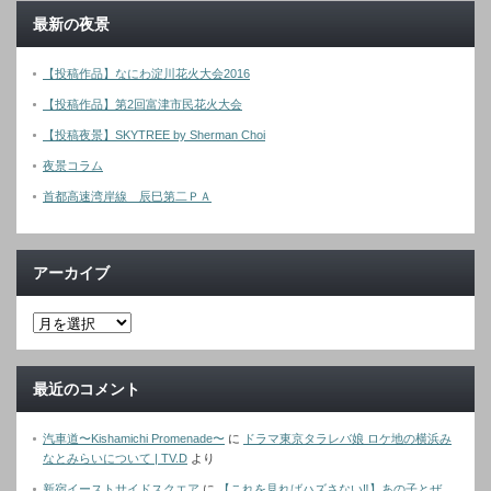
最新の夜景
【投稿作品】なにわ淀川花火大会2016
【投稿作品】第2回富津市民花火大会
【投稿夜景】SKYTREE by Sherman Choi
夜景コラム
首都高速湾岸線 辰巳第二ＰＡ
アーカイブ
最近のコメント
汽車道〜Kishamichi Promenade〜
に
ドラマ東京タラレバ娘 ロケ地の横浜み
なとみらいについて | TV.D
より
新宿イーストサイドスクエア
に
【これを見ればハズさない‼︎】あの子とぜ