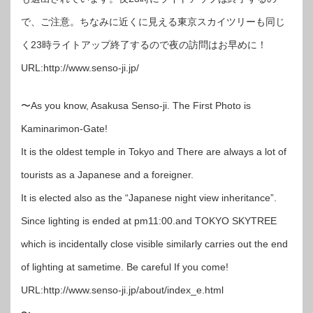
で、ご注意。ちなみに近くに見える東京スカイツリーも同じ
く23時ライトアップ終了するので夜の訪問はお早めに！
URL:http://www.senso-ji.jp/
〜As you know, Asakusa Senso-ji. The First Photo is
Kaminarimon-Gate!
It is the oldest temple in Tokyo and There are always a lot of
tourists as a Japanese and a foreigner.
It is elected also as the “Japanese night view inheritance”.
Since lighting is ended at pm11:00.and TOKYO SKYTREE
which is incidentally close visible similarly carries out the end
of lighting at sametime. Be careful If you come!
URL:http://www.senso-ji.jp/about/index_e.html