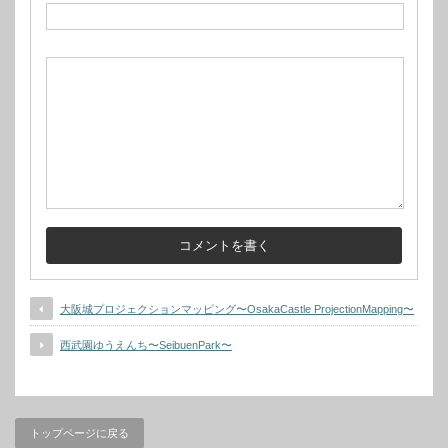
大阪城プロジェクションマッピング〜OsakaCastle ProjectionMapping〜
西武園ゆうえんち〜SeibuenPark〜
トップページに戻る