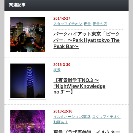
関連記事
2014-2-27
スタッフイチオシ
,
夜景
,
夜景の店
パークハイアット東京「ピーク
バー」〜Park Hyatt tokyo The
Peak Bar〜
2015-3-30
夜景
【夜景雑学王NO.3 〜
“NightView Knowledge
no.3″〜】
2013-12-16
イルミネーション2013
,
スタッフイチオシ
,
動画あり
東急プラザ表参道 イルミネー