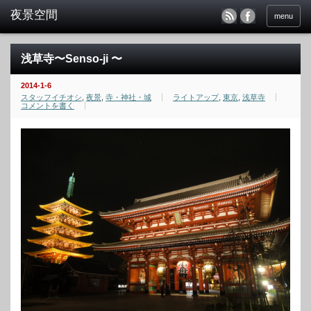
menu
浅草寺〜Senso-ji 〜
2014-1-6
スタッフイチオシ
,
夜景
,
寺・神社・城
ライトアップ
,
東京
,
浅草寺
コメントを書く