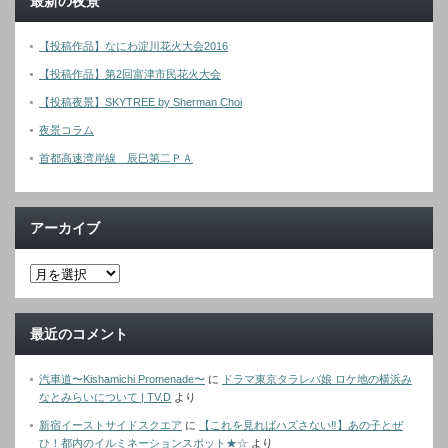
最新の夜景
【投稿作品】なにわ淀川花火大会2016
【投稿作品】第2回富津市民花火大会
【投稿夜景】SKYTREE by Sherman Choi
夜景コラム
首都高速湾岸線 辰巳第二ＰＡ
アーカイブ
最近のコメント
汽車道〜Kishamichi Promenade〜
に
ドラマ東京タラレバ娘 ロケ地の横浜み
なとみらいについて | TV.D
より
新宿イーストサイドスクエア
に
【これを見ればハズさない‼︎】あの子とぜ
ひ！都内のイルミネーションスポット★☆
より