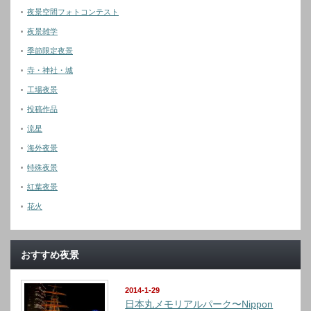
夜景空間フォトコンテスト
夜景雑学
季節限定夜景
寺・神社・城
工場夜景
投稿作品
流星
海外夜景
特殊夜景
紅葉夜景
花火
おすすめ夜景
2014-1-29
日本丸メモリアルパーク〜Nippon