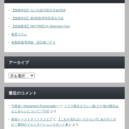
【投稿作品】なにわ淀川花火大会2016
【投稿作品】第2回富津市民花火大会
【投稿夜景】SKYTREE by Sherman Choi
夜景コラム
首都高速湾岸線 辰巳第二ＰＡ
アーカイブ
最近のコメント
汽車道〜Kishamichi Promenade〜
に
ドラマ東京タラレバ娘 ロケ地の横浜み
なとみらいについて | TV.D
より
新宿イーストサイドスクエア
に
【これを見ればハズさない‼︎】あの子とぜ
ひ！都内のイルミネーションスポット★☆
より