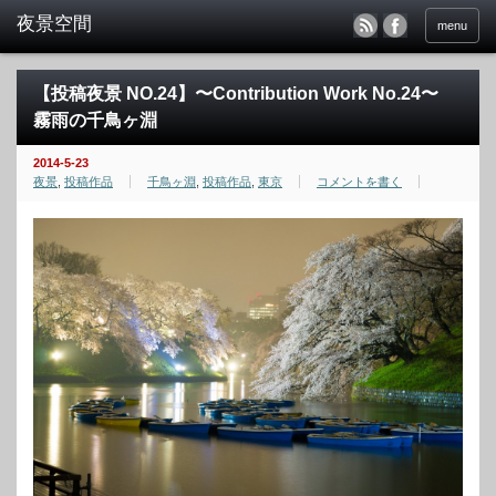
menu
【投稿夜景 NO.24】〜Contribution Work No.24〜
霧雨の千鳥ヶ淵
2014-5-23
夜景
,
投稿作品
千鳥ヶ淵
,
投稿作品
,
東京
コメントを書く