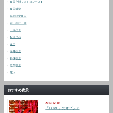
夜景空間フォトコンテスト
夜景雑学
季節限定夜景
寺・神社・城
工場夜景
投稿作品
流星
海外夜景
特殊夜景
紅葉夜景
花火
おすすめ夜景
2013-12-19
「LOVE」のオブジェ