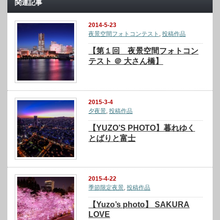
関連記事
2014-5-23
夜景空間フォトコンテスト
,
投稿作品
【第１回 夜景空間フォトコン
テスト ＠ 大さん橋】
2015-3-4
夕夜景
,
投稿作品
【YUZO’S PHOTO】暮れゆく
とばりと富士
2015-4-22
季節限定夜景
,
投稿作品
【Yuzo’s photo】 SAKURA
LOVE