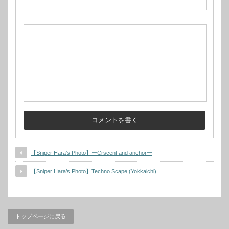
【Sniper Hara’s Photo】ーCrscent and anchorー
【Sniper Hara’s Photo】Techno Scape (Yokkaichi)
トップページに戻る