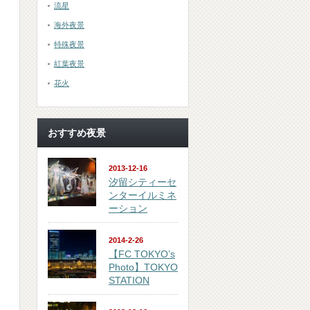
流星
海外夜景
特殊夜景
紅葉夜景
花火
おすすめ夜景
2013-12-16
汐留シティーセ
ンターイルミネ
ーション
2014-2-26
【FC TOKYO’s
Photo】TOKYO
STATION