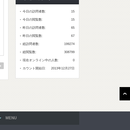
今日の訪問者数:
15
今日の閲覧数:
15
昨日の訪問者数:
65
昨日の閲覧数:
67
総訪問者数:
199274
総閲覧数:
308799
現在オンライン中の人数:
0
カウント開始日:
2013年12月27日
MENU