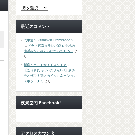
最近のコメント
汽車道〜Kishamichi Promenade〜
に
ドラマ東京タラレバ娘 ロケ地の
横浜みなとみらいについて | TV.D
よ
り
新宿イーストサイドスクエア
に
【これを見ればハズさない‼︎】あの
子とぜひ！都内のイルミネーション
スポット★☆
より
夜景空間 Facebook!
アクセスカウンター