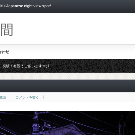
apanese night view spot!
合わせ
いね！」突破！有難うございます☆彡
時募集しております。ジャンジャン応募くださいませ☆彡
東京
コメントを書く