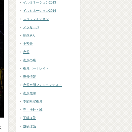
イルミネーション2013
イルミネーション2014
スタッフイチオシ
メッセージ
動画あり
夕夜景
夜景
夜景の店
夜景ポートレイト
夜景情報
夜景空間フォトコンテスト
夜景雑学
季節限定夜景
寺・神社・城
工場夜景
投稿作品
く