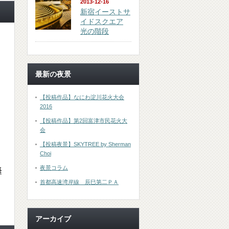
2013-12-16
新宿イーストサ
イドスクエア
光の階段
最新の夜景
【投稿作品】なにわ淀川花火大会
2016
【投稿作品】第2回富津市民花火大
会
【投稿夜景】SKYTREE by Sherman
Choi
夜景コラム
海
首都高速湾岸線 辰巳第二ＰＡ
アーカイブ