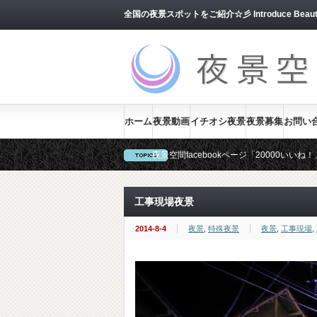
全国の夜景スポットをご紹介☆彡 Introduce Beautiful J
ホーム
夜景動画
イチオシ夜景
夜景募集
お問い
夜景空間facebookページ「20000い
当サイトでは、ユーザー様からの夜景を随
工事現場夜景
2014-8-4
夜景
,
特殊夜景
夜景
,
工事現場
,