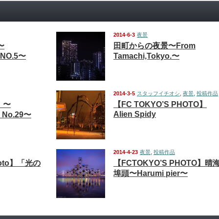
2014-6-3
夜景
〜
田町からの夜景〜From
k NO.5〜
Tamachi,Tokyo.〜
2014-3-5
スタッフイチオシ
,
夜景
,
投稿作品
】〜
【FC TOKYO’S PHOTO】
Alien Spidy
k No.29〜
2014-4-23
夜景
,
投稿作品
hoto】「光の
【FCTOKYO’S PHOTO】晴
埠頭〜Harumi pier〜