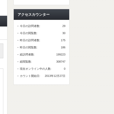
アクセスカウンター
今日の訪問者数:
29
今日の閲覧数:
30
昨日の訪問者数:
175
昨日の閲覧数:
186
総訪問者数:
199223
総閲覧数:
308747
現在オンライン中の人数:
0
カウント開始日:
2013年12月27日