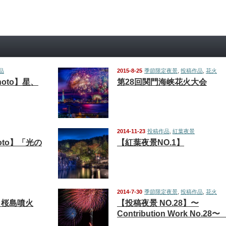
品
2015-8-25
季節限定夜景
,
投稿作品
,
花火
 Photo】星、
第28回関門海峡花火大会
2014-11-23
投稿作品
,
紅葉夜景
hoto】「光の
【紅葉夜景NO.1】
2014-7-30
季節限定夜景
,
投稿作品
,
花火
】桜島噴火
【投稿夜景 NO.28】〜
Contribution Work No.28