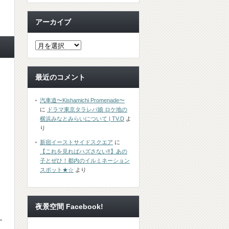
アーカイブ
最近のコメント
汽車道〜Kishamichi Promenade〜
に
ドラマ東京タラレバ娘 ロケ地の
横浜みなとみらいについて | TV.D
よ
り
新宿イーストサイドスクエア
に
【これを見ればハズさない‼︎】あの
子とぜひ！都内のイルミネーション
スポット★☆
より
夜景空間 Facebook!
〜