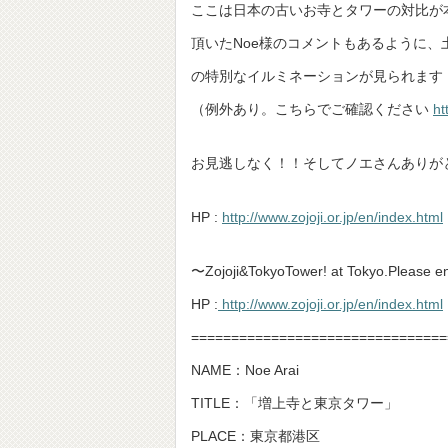
ここは日本の古いお寺とタワーの対比が
頂いたNoe様のコメントもあるように
の特別なイルミネーションが見られます
（例外あり。こちらでご確認ください
ht
お見逃しなく！！そしてノエさんありが
HP :
http://www.zojoji.or.jp/en/index.html
〜Zojoji&TokyoTower! at Tokyo.Please 
HP :
http://www.zojoji.or.jp/en/index.html
================================
NAME：Noe Arai
TITLE：「増上寺と東京タワー」
PLACE：東京都港区