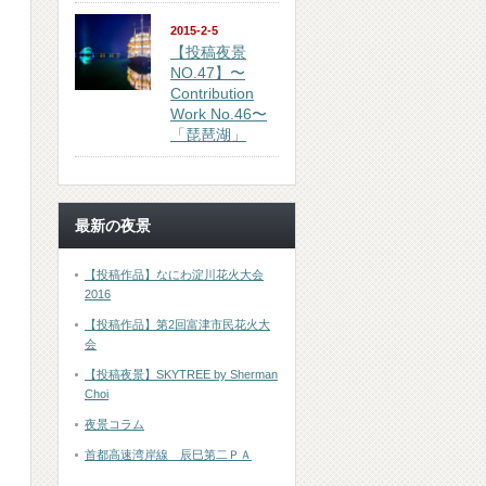
2015-2-5
【投稿夜景
NO.47】〜
Contribution
Work No.46〜
「琵琶湖」
最新の夜景
【投稿作品】なにわ淀川花火大会
2016
【投稿作品】第2回富津市民花火大
会
【投稿夜景】SKYTREE by Sherman
Choi
夜景コラム
首都高速湾岸線 辰巳第二ＰＡ