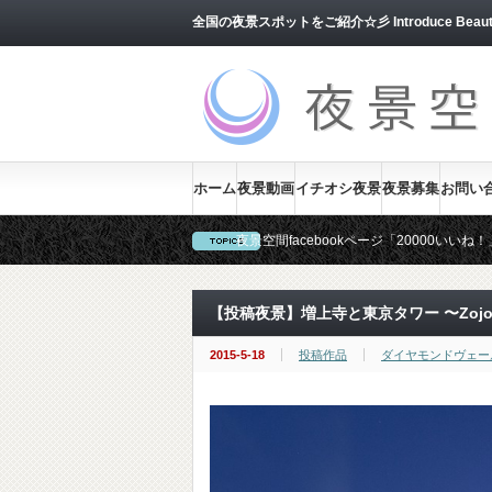
全国の夜景スポットをご紹介☆彡 Introduce Beautiful J
ホーム
夜景動画
イチオシ夜景
夜景募集
お問い
夜景空間facebookページ「20000い
当サイトでは、ユーザー様からの夜景を随
【投稿夜景】増上寺と東京タワー 〜Zojoji&
2015-5-18
投稿作品
ダイヤモンドヴェー