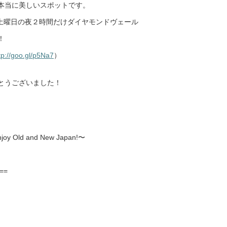
本当に美しいスポットです。
、土曜日の夜２時間だけダイヤモンドヴェール
！
tp://goo.gl/p5Na7
）
とうございました！
enjoy Old and New Japan!〜
==