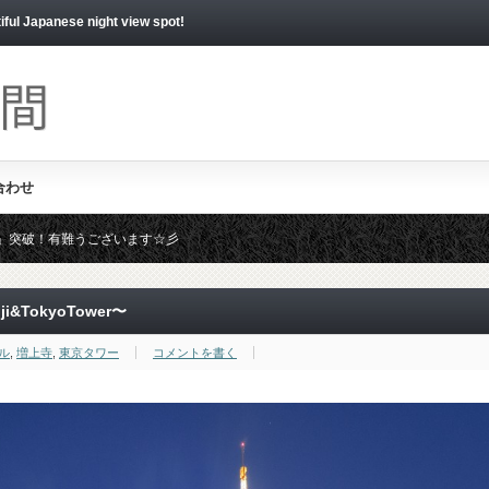
apanese night view spot!
合わせ
いね！」突破！有難うございます☆彡
時募集しております。ジャンジャン応募くださいませ☆彡
TokyoTower〜
ル
,
増上寺
,
東京タワー
コメントを書く