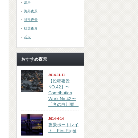
流星
海外夜景
特殊夜景
紅葉夜景
花火
おすすめ夜景
2014-11-11
【投稿夜景
NO.42】〜
Contribution
Work No.42〜
「冬の白川郷」
2014-4-14
夜景ポートレイ
ト FirstFlight