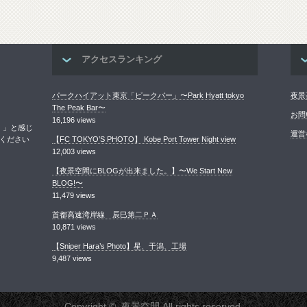
アクセスランキング
パークハイアット東京「ピークバー」〜Park Hyatt tokyo
夜景
The Peak Bar〜
お問
16,196 views
！」と感じ
運営
ください
【FC TOKYO’S PHOTO】 Kobe Port Tower Night view
12,003 views
【夜景空間にBLOGが出来ました。】〜We Start New
BLOG!〜
11,479 views
首都高速湾岸線 辰巳第二ＰＡ
10,871 views
【Sniper Hara’s Photo】星、干潟、工場
9,487 views
Copyright ©
夜景空間
All rights reserved.