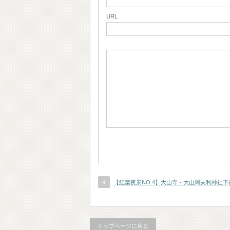
URL
【紅葉夜景NO.4】大山寺・大山阿夫利神社下
トップページに戻る