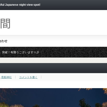
apanese night view spot!
合わせ
いね！」突破！有難うございます☆彡
時募集しております。ジャンジャン応募くださいませ☆彡
,
貴船神社
コメントを書く