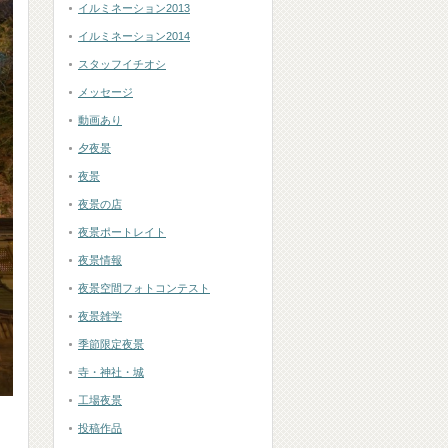
イルミネーション2013
イルミネーション2014
スタッフイチオシ
メッセージ
動画あり
夕夜景
夜景
夜景の店
夜景ポートレイト
夜景情報
夜景空間フォトコンテスト
夜景雑学
季節限定夜景
寺・神社・城
工場夜景
投稿作品