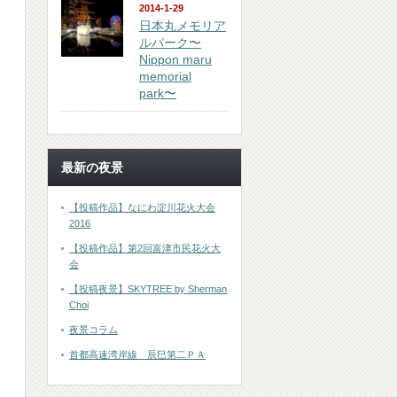
2014-1-29
日本丸メモリア
ルパーク〜
Nippon maru
memorial
park〜
最新の夜景
【投稿作品】なにわ淀川花火大会
2016
【投稿作品】第2回富津市民花火大
会
【投稿夜景】SKYTREE by Sherman
Choi
夜景コラム
首都高速湾岸線 辰巳第二ＰＡ