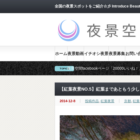
全国の夜景スポットをご紹介☆彡 Introduce Beautiful J
ホーム
夜景動画
イチオシ夜景
夜景募集
お問い
夜景空間facebookページ「20000い
当サイトでは、ユーザー様からの夜景を随
【紅葉夜景NO.5】紅葉まであともう少し
2014-12-8
投稿作品
,
紅葉夜景
京都
,
紅葉