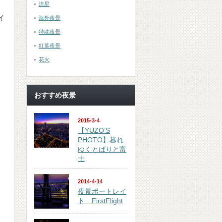
流星
イ
海外夜景
特殊夜景
紅葉夜景
花火
おすすめ夜景
2015-3-4
【YUZO’S
PHOTO】暮れ
ゆくとばりと富
士
2014-4-14
夜景ポートレイ
ト FirstFlight