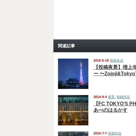
関連記事
2015-5-18
投稿作品
【投稿夜景】増上
ー 〜Zojoji&Toky
2014-9-4
夜景
,
投稿作品
【FC TOKYO’S 
あべのはるかす
2015-7-7
投稿作品