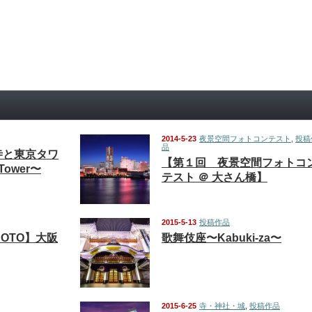
2014-5-23
夜景空間フォトコンテスト
,
投稿
品
寺と東京タワ
【第１回 夜景空間フォトコ
oTower〜
テスト ＠ 大さん橋】
2015-5-13
投稿作品
PHOTO】大阪
歌舞伎座〜Kabuki-za〜
2015-6-25
寺・神社・城
,
投稿作品