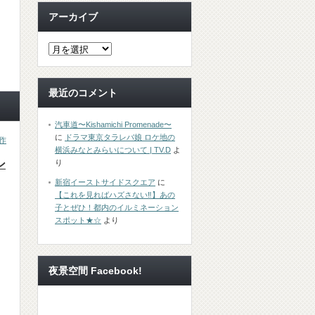
アーカイブ
最近のコメント
汽車道〜Kishamichi Promenade〜
に
ドラマ東京タラレバ娘 ロケ地の
作
横浜みなとみらいについて | TV.D
よ
り
ン
新宿イーストサイドスクエア
に
【これを見ればハズさない‼︎】あの
子とぜひ！都内のイルミネーション
スポット★☆
より
夜景空間 Facebook!