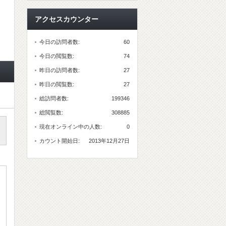
アクセスカウンター
今日の訪問者数:
60
今日の閲覧数:
74
昨日の訪問者数:
27
昨日の閲覧数:
27
総訪問者数:
199346
総閲覧数:
308885
現在オンライン中の人数:
0
カウント開始日:
2013年12月27日